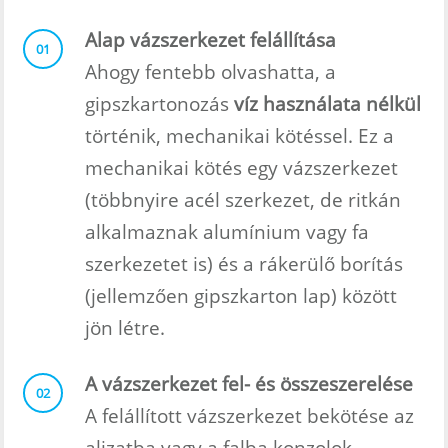
Alap vázszerkezet felállítása
01
Ahogy fentebb olvashatta, a
gipszkartonozás
víz használata nélkül
történik, mechanikai kötéssel. Ez a
mechanikai kötés egy vázszerkezet
(többnyire acél szerkezet, de ritkán
alkalmaznak alumínium vagy fa
szerkezetet is) és a rákerülő borítás
(jellemzően gipszkarton lap) között
jön létre.
A vázszerkezet fel- és összeszerelése
02
A felállított vázszerkezet bekötése az
aljzatba vagy a falba konzolok