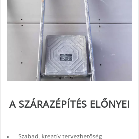
A SZÁRAZÉPÍTÉS ELŐNYEI
Szabad, kreatív tervezhetőség