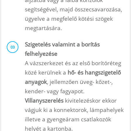
segítségével, majd összecsavarozása,
ügyelve a megfelelő kötési szögek
megtartására.
Szigetelés valamint a borítás
03
felhelyezése
A vázszerkezet és az első borítóréteg
közé kerülnek a
hő- és hangszigetelő
anyagok
, jellemzően üveg- kőzet-,
kender- vagy fagyapot.
Villanyszerelés
kivitelezéskor ekkor
vágjuk ki a konnektorok, lámpahelyek
illetve a gyengeáram csatlakozók
helyét a kartonba.