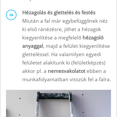
Hézagolás és glettelés és festés
04
Miután a fal már egybefüggőnek néz
ki első ránézésre, jöhet a hézagok
kiegyenlítése a megfelelő
hézagoló
anyaggal
, majd a felület kiegyenlítése
gletteléssel. Ha valamilyen egyedi
felületet alakítunk ki (felületképzés)
akkor pl. a
nemesvakolatot
ebben a
munkafolyamatban visszük fel a falra.