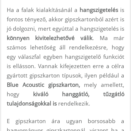
Ha a falak kialakításánál a
hangszigetelés
is
fontos tényező, akkor gipszkartonból azért is
jó dolgozni, mert egyúttal a hangszigetelés is
könnyen kivitelezhetővé válik
. Ma már
számos lehetőség áll rendelkezésre, hogy
egy válaszfal egyben hangszigetelő funkciót
is ellásson. Vannak kifejezetten erre a célra
gyártott gipszkarton típusok, ilyen például a
Blue Acoustic gipszkarton,
mely amellett,
hogy
kiváló hanggátló, tűzgátló
tulajdonságokkal is
rendelkezik.
E gipszkarton ára ugyan borsosabb a
hagyományos gipszkartonnál, viszont ha a