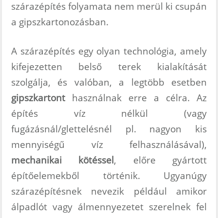
szárazépítés folyamata nem merül ki csupán
a gipszkartonozásban.
A szárazépítés egy olyan technológia, amely
kifejezetten belső terek kialakítását
szolgálja, és valóban, a legtöbb esetben
gipszkartont
használnak erre a célra. Az
építés víz nélkül (vagy
fugázásnál/glettelésnél pl. nagyon kis
mennyiségű víz felhasználásával),
mechanikai kötéssel
, előre gyártott
építőelemekből történik. Ugyanúgy
szárazépítésnek nevezik például amikor
álpadlót vagy álmennyezetet szerelnek fel