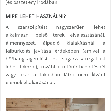
(és össze) egy irodában.
MIRE LEHET HASZNÁLNI?
A szárazépítést nagyszerűen lehet
alkalmazni
belső terek
elválasztásánál,
álmennyezet, álpadló
kialakításnál, a
falburkolás
javítása érdekében (amivel a
hő/hangszigetelést és sugárzás/tűzgátlást
lehet fokozni), továbbá tetőtér-beépítésnél
vagy akár a lakásban látni
nem kívánt
elemek eltakarásánál.