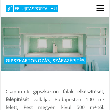
KEZDŐOLDAL
FESTÉS, MÁZOLÁS
GIPSZKARTONOZÁS, SZÁRAZÉPÍTÉS
GIPSZKARTONOZÁS
ÜZLET FELÚJÍTÁS
TÁRSASHÁZ FESTÉS
Csapatunk
gipszkarton falak elkészítését,
LÉTESÍTMÉNYEK
felépítését
vállalja. Budapesten 100 m²
KARBANTARTÁSI
felett, Pest megyén kívül 500 m²-től.
FESTÉSE