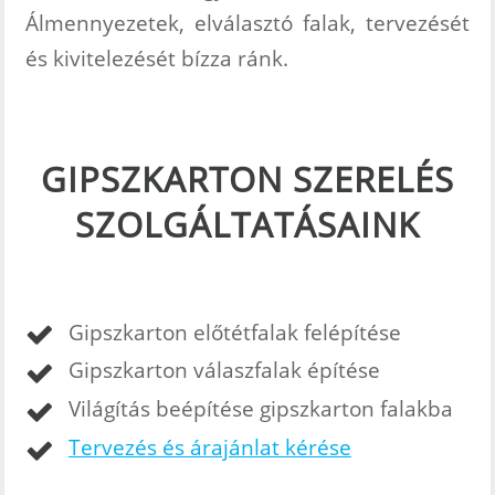
Álmennyezetek, elválasztó falak, tervezését
INTÉZMÉNYEK FESTÉSE
és kivitelezését bízza ránk.
ÉS FELÚJÍTÁSA
IRODA FELÚJÍTÁS
CSALÁDI HÁZ
GIPSZKARTON SZERELÉS
FELÚJÍTÁS
SZOLGÁLTATÁSAINK
RÓLUNK
LAKÁSFELÚJÍTÁS
TETŐFELÚJÍTÁS
Gipszkarton előtétfalak felépítése
REFERENCIÁK
Gipszkarton válaszfalak építése
KAPCSOLAT
Világítás beépítése gipszkarton falakba
Tervezés és árajánlat kérése