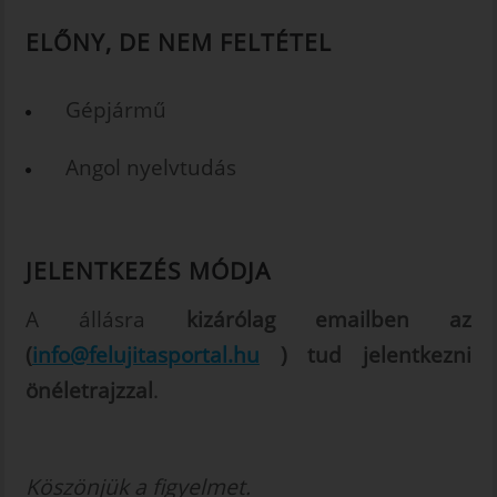
ELŐNY, DE NEM FELTÉTEL
Gépjármű
Angol nyelvtudás
JELENTKEZÉS MÓDJA
A állásra
kizárólag emailben az
(
info@felujitasportal.hu
) tud jelentkezni
önéletrajzzal
.
Köszönjük a figyelmet.