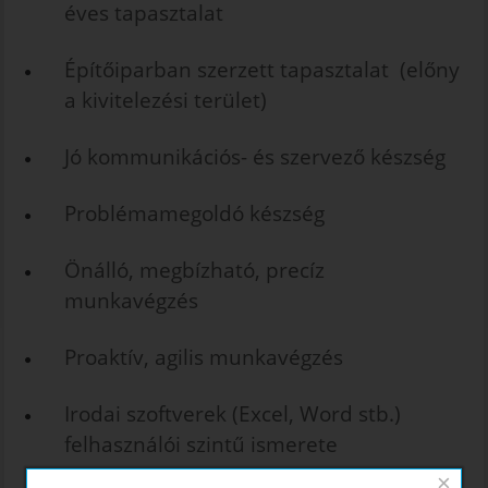
éves tapasztalat
Építőiparban szerzett tapasztalat (előny
a kivitelezési terület)
Jó kommunikációs- és szervező készség
Problémamegoldó készség
Önálló, megbízható, precíz
munkavégzés
Proaktív, agilis munkavégzés
Irodai szoftverek (Excel, Word stb.)
felhasználói szintű ismerete
×