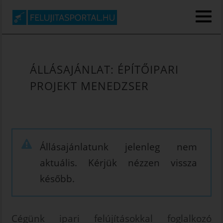
ÁLLÁSAJÁNLAT: ÉPÍTŐIPARI
PROJEKT MENEDZSER
KEZDŐOLDAL
FESTÉS, MÁZOLÁS
GIPSZKARTONOZÁS
Állásajánlatunk jelenleg nem
ÜZLET FELÚJÍTÁS
aktuális. Kérjük nézzen vissza
TÁRSASHÁZ FESTÉS
később.
LÉTESÍTMÉNYEK
KARBANTARTÁSI
FESTÉSE
Cégünk ipari felújításokkal foglalkozó