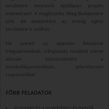
területére keresünk építőipari projekt
INTÉZMÉNYEK FESTÉSE
menedzsert. A megbízatás, főleg Budapestre
ÉS FELÚJÍTÁSA
szól, de esetenként az ország egész
IRODA FELÚJÍTÁS
területére is szólhat.
CSALÁDI HÁZ
FELÚJÍTÁS
Ha szereti az operatív feladatok
RÓLUNK
megszervezését, irányítását, továbbá szeret
LAKÁSFELÚJÍTÁS
aktívan közreműködni a
munkafolyamatokban, jelentkezzen
TETŐFELÚJÍTÁS
csapatunkba!
REFERENCIÁK
KAPCSOLAT
FŐBB FELADATOK
A projekt és a projektben résztvevők